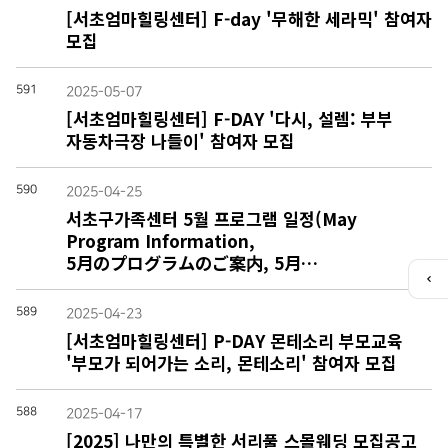
[서초엄마힐링센터] F-day '무해한 세라믹' 참여자
모집
591
2025-05-07
[서초엄마힐링센터] F-DAY '다시, 설렘: 부부
자동차극장 나들이' 참여자 모집
590
2025-04-25
서초구가족센터 5월 프로그램 일정(May
Program Information,
5月のプログラムのご案内, 5月…
퀵
메
589
2025-04-23
뉴
[서초엄마힐링센터] P-DAY 몬테소리 부모교육
열
'부모가 되어가는 소리, 몬테소리' 참여자 모집
기
588
2025-04-17
[2025] 나만의 특별한 서리풀 스몰웨딩 모집공고