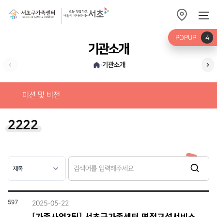
POPUP
4
기관소개
기관소개
›
가
미션 및 비전
2222
597
2025-05-22
[가족사업3팀] 서초구가족센터 면접교섭서비스